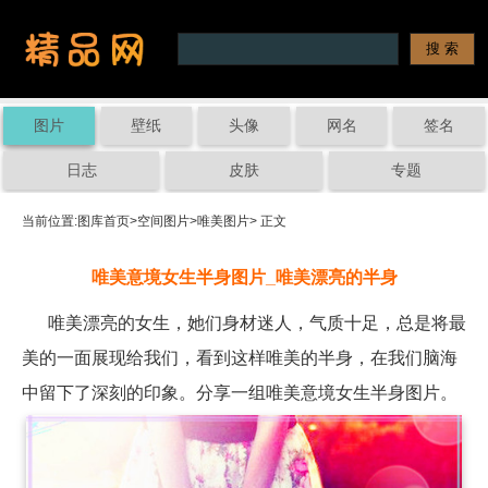
图片
壁纸
头像
网名
签名
日志
皮肤
专题
当前位置:
图库首页
>
空间图片
>
唯美图片
> 正文
唯美意境女生半身图片_唯美漂亮的半身
唯美漂亮的女生，她们身材迷人，气质十足，总是将最
美的一面展现给我们，看到这样唯美的半身，在我们脑海
中留下了深刻的印象。分享一组唯美意境女生半身图片。