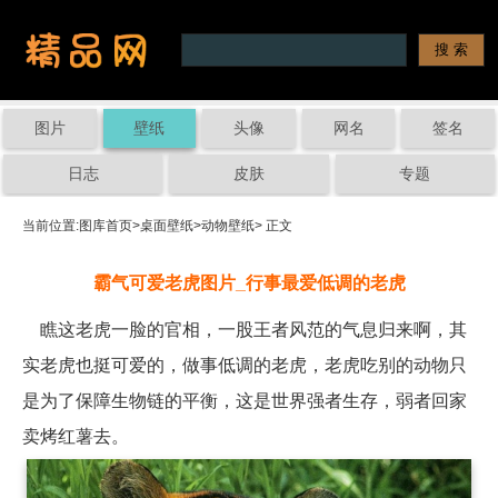
图片
壁纸
头像
网名
签名
日志
皮肤
专题
当前位置:
图库首页
>
桌面壁纸
>
动物壁纸
> 正文
霸气可爱老虎图片_行事最爱低调的老虎
瞧这老虎一脸的官相，一股王者风范的气息归来啊，其
实老虎也挺可爱的，做事低调的老虎，老虎吃别的动物只
是为了保障生物链的平衡，这是世界强者生存，弱者回家
卖烤红薯去。