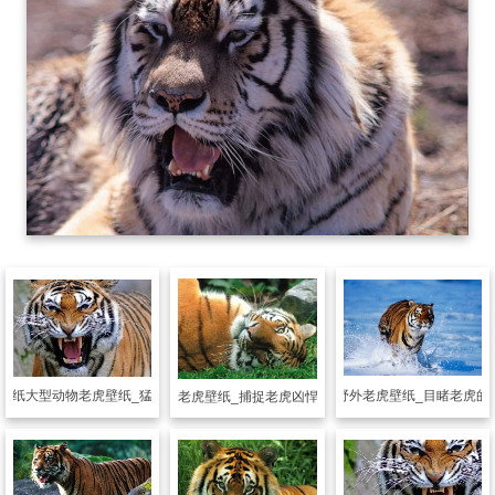
动物壁纸
野外老虎壁纸_目睹老虎的
壁纸
大型动物老虎壁纸_猛兽霸主
动物壁纸
温顺老虎壁纸_捕捉老虎凶悍撒娇的另一面