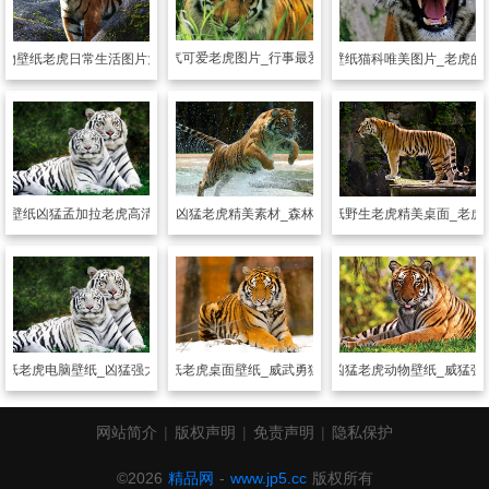
动物壁纸
霸气可爱老虎图片_行事最爱低调的老虎
动物壁纸
老虎日常生活图片大全
动物壁纸
猫科唯美图片_老虎的
物壁纸
凶猛孟加拉老虎高清素材
动物壁纸
凶猛老虎精美素材_森林老虎特写
动物壁纸
野生老虎精美桌面_老虎
壁纸
老虎电脑壁纸_凶猛强大的老虎
动物壁纸
老虎桌面壁纸_威武勇猛的老虎
动物壁纸
凶猛老虎动物壁纸_威猛强
网站简介
|
版权声明
|
免责声明
|
隐私保护
©2026
精品网
-
www.jp5.cc
版权所有