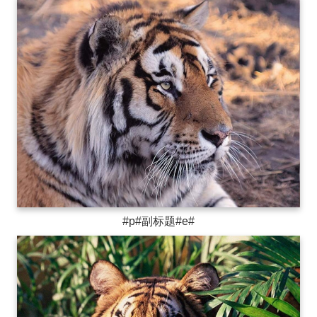
#p#副标题#e#