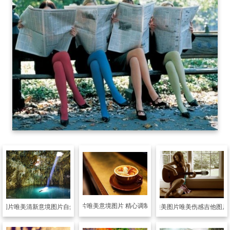
唯美图片
唯美意境图片 精心调制的咖啡
唯美图片
唯美伤感吉他图片
美图片
唯美清新意境图片自然清新