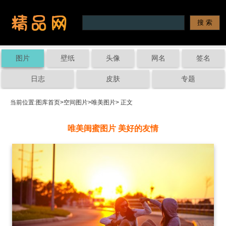
图片
壁纸
头像
网名
签名
日志
皮肤
专题
当前位置:
图库首页
>
空间图片
>
唯美图片
> 正文
唯美闺蜜图片 美好的友情