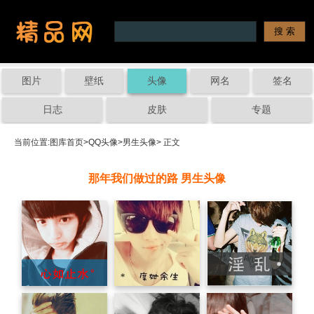
图片
壁纸
头像
网名
签名
日志
皮肤
专题
当前位置:
图库首页
>
QQ头像
>
男生头像
> 正文
那年我们做过的路 男生头像