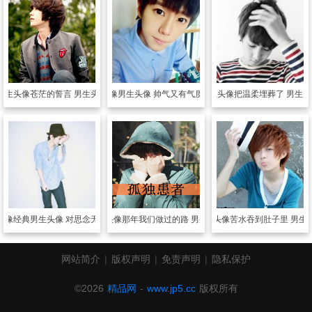
男生头像
苍茫的誓言 男生头像
男生头像
男生头像 帅气又有气质的帅哥
男生头像
把温柔埋葬了 男生头
头像
经典男生头像 对思念无法割舍
男生头像
那年我们做过的路 男生头像
男生头像
苦水吞到肚子里 男生
网站简介
|
版权声明
|
免责声明
|
隐私保护
©2026
精品网
-
www.jp5.cc
版权所有