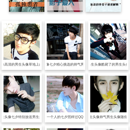
头像
高清的男生头像草地上的那抹绿
男生头像
七夕精心挑选的帅气男生头像
男生头像
酷毙了的男生头像
男生头像
七夕特别放送男生头像
男生头像
一个人的七夕照样过QQ男生头像
男生头像
帅气男生头像随你