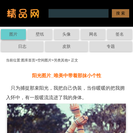
图片
壁纸
头像
网名
签名
日志
皮肤
专题
当前位置:
图库首页
>
空间图片
>
另类其他
> 正文
阳光图片_唯美中带着那抹小个性
只为捕捉那束阳光，我把自己伪装，当你暖暖的把我拥
入怀中，有一股暖流流进了我的身体。