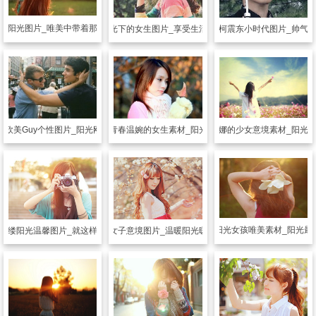
他
阳光图片_唯美中带着那抹小个性
另类其他
柯震东小时代图片_帅气
另类其他
阳光下的女生图片_享受生活做个快乐人
另类其他
婀娜的少女意境素材_阳光
另类其他
青春温婉的女生素材_阳光下的娇艳
他
欧美Guy个性图片_阳光刚烈的Guy
另类其他
阳光女孩唯美素材_阳光最
一缕阳光温馨图片_就这样赖在阳光下
另类其他
忧伤女子意境图片_温暖阳光暖不了我的忧伤