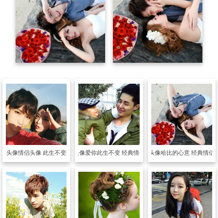
情侣头像
情侣头像 此生不变的情
情侣头像
爱你此生不变 经典情侣头像
情侣头像
哈比的心意 经典情侣