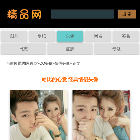
图片
壁纸
头像
网名
签名
日志
皮肤
专题
当前位置:
图库首页
>
QQ头像
>
情侣头像
> 正文
哈比的心意 经典情侣头像