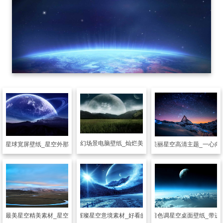
风景壁纸
梦幻场景电脑壁纸_灿烂美妙的星空下
空星球宽屏壁纸_星空外那不为人知的风景
风景壁纸
美丽星空高清主题_一心向
纸
最美星空精美素材_星空下的美景
风景壁纸
璀璨星空意境素材_好看的星空美景
风景壁纸
暗色调星空桌面壁纸_带进