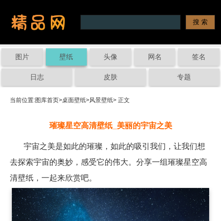
图片
壁纸
头像
网名
签名
日志
皮肤
专题
当前位置:
图库首页
>
桌面壁纸
>
风景壁纸
> 正文
璀璨星空高清壁纸_美丽的宇宙之美
宇宙之美是如此的璀璨，如此的吸引我们，让我们想
去探索宇宙的奥妙，感受它的伟大。分享一组璀璨星空高
清壁纸，一起来欣赏吧。