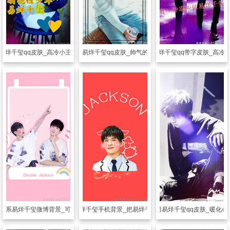
易烊千玺qq皮肤_高冷小王子易烊千玺
透明皮肤
易烊千玺qq皮肤_帅气的高冷少年
透明皮肤
易烊千玺qq带字皮肤_高冷
色系易烊千玺微博背景_可爱帅气的少年
透明皮肤
呆萌易烊千玺手机背景_把易烊千玺锁在手机桌面
透明皮肤
暖男易烊千玺qq皮肤_暖化心