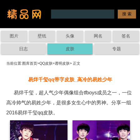
图片
壁纸
头像
网名
签名
日志
皮肤
专题
当前位置:
图库首页
>
QQ皮肤
>
透明皮肤
> 正文
易烊千玺qq带字皮肤_高冷的易姓少年
易烊千玺，超人气少年偶像组合tfboys成员之一，一位
高冷帅气的易姓少年，是很多女生心中的男神。分享一组
2016易烊千玺qq皮肤。