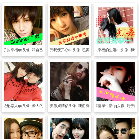
辈子的幸福qq头像_和自己心爱的人生活
情侣头像
你高兴我便开心qq头像_已离不开你的生活
情侣头像
恋人幸福的生活qq头像_和爱
像
绝配恋人qq头像_爱人的幸福生活
情侣头像
欧美傲娇情侣头像_我们有趣的小生活
情侣头像
羡慕情感生活qq头像_属于自