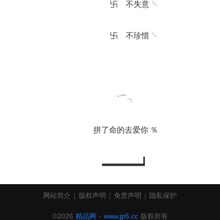
		　　卐　不失意╰
		　　卐　不珍惜╰
		ˊ⌒╮
		拼了命的去爱你 ％
		▂▂▂▂▂▂▂▎
网站简介
|
版权声明
|
免责声明
|
隐私保护
©2026
精品网
-
www.jp5.cc
版权所有