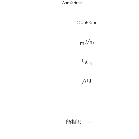
		∴★☆★☆　　　
		　　　∷☆★☆★
		　　　┏╮/╱℡
		　　　╰★ ╮
		　　　╱/╰┛
		能相识　──