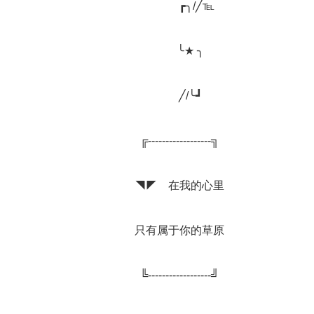
		　　　┏╮/╱℡
		　　　╰★ ╮　
		　　　╱/╰┛　
		╔------------------╗
		◥◤　在我的心里
		只有属于你的草原
		╚------------------╝