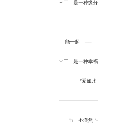
		︶￣　是一种缘分
		能一起　──
		︶￣　是一种幸福
		　　　　*爱如此
		————————
		　　卐　不淡然╰