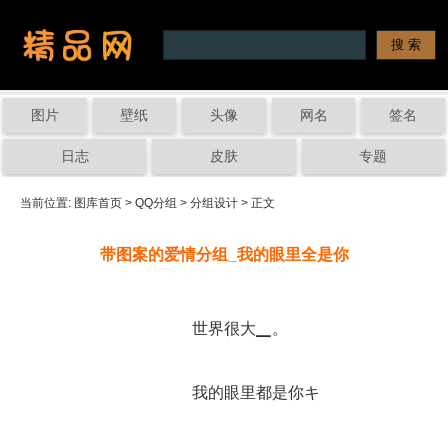
图片
壁纸
头像
网名
签名
日志
皮肤
专题
当前位置: 
图库首页
 > 
QQ分组
 > 
分组设计
 > 正文
带图案的爱情分组_我的眼里全是你
		世界很大▁。　　
		我的眼里都是你キ