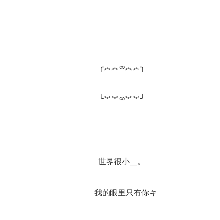
		╭︽︽∞︽︽╮　
		╰︾︾∞︾︾╯　
		世界很小▁。　
		我的眼里只有你キ