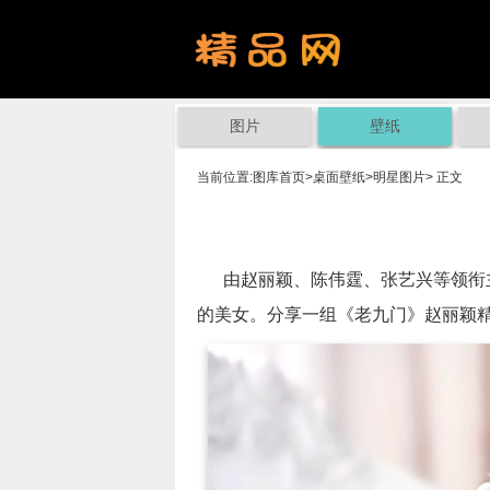
图片
壁纸
当前位置:
图库首页
>
桌面壁纸
>
明星图片
> 正文
由赵丽颖、陈伟霆、张艺兴等领衔主
的美女。分享一组《老九门》赵丽颖