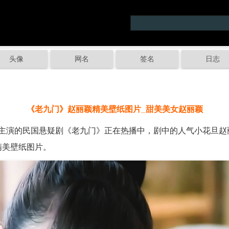
头像
网名
签名
日志
《老九门》赵丽颖精美壁纸图片_甜美美女赵丽颖
演的民国悬疑剧《老九门》正在热播中，剧中的人气小花旦赵
精美壁纸图片。