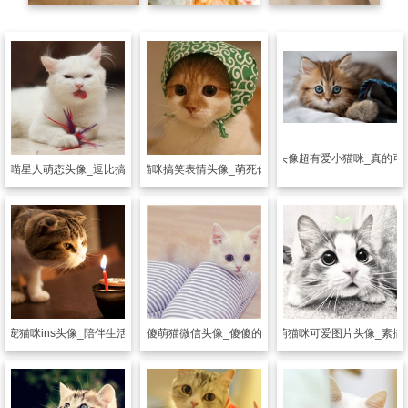
可爱头像
超有爱小猫咪_真的可
像
喵星人萌态头像_逗比搞怪小猫咪
可爱头像
猫咪搞笑表情头像_萌死你的喵星人
爱宠猫咪ins头像_陪伴生活的爱宠猫咪
可爱头像
傻萌猫微信头像_傻傻的漂亮猫咪
可爱头像
萌猫咪可爱图片头像_素描