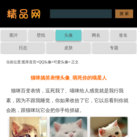
图片
壁纸
头像
网名
签名
日志
皮肤
专题
当前位置:
图库首页
>
QQ头像
>
可爱头像
> 正文
猫咪搞笑表情头像_萌死你的喵星人
猫咪百变表情，逗死我了、喵咪给人感觉就是我行我
素，因为不跟我睡觉，你如果收拾了它，它以后看到你就
会跑，跟猫咪玩它会把你手给抓破。