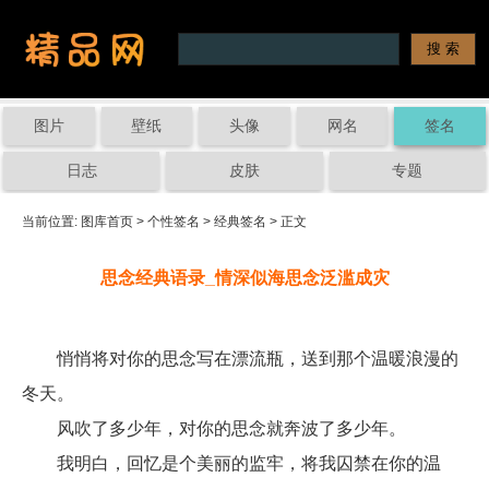
图片
壁纸
头像
网名
签名
日志
皮肤
专题
当前位置: 
图库首页
 > 
个性签名
 > 
经典签名
 > 正文
思念经典语录_情深似海思念泛滥成灾
	悄悄将对你的思念写在漂流瓶，送到那个温暖浪漫的
冬天。

	风吹了多少年，对你的思念就奔波了多少年。

	我明白，回忆是个美丽的监牢，将我囚禁在你的温