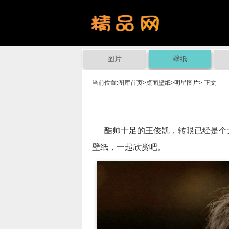
图片
壁纸
当前位置:
图库首页
>
桌面壁纸
>
明星图片
> 正文
酷帅十足的王俊凯，转眼已经是个大
壁纸，一起欣赏吧。