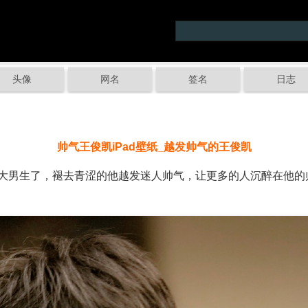
头像
网名
签名
日志
帅气王俊凯iPad壁纸_越发帅气的王俊凯
男生了，褪去青涩的他越发迷人帅气，让更多的人沉醉在他的帅气