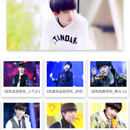
片
王俊凯桌面壁纸_人气王偶像王俊凯
明星图片
王俊凯最帅桌面壁纸_深情演唱的王俊凯
明星图片
王俊凯跳舞壁纸_舞台上的