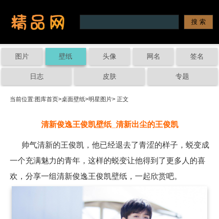
图片
壁纸
头像
网名
签名
日志
皮肤
专题
当前位置:
图库首页
>
桌面壁纸
>
明星图片
> 正文
清新俊逸王俊凯壁纸_清新出尘的王俊凯
帅气清新的王俊凯，他已经退去了青涩的样子，蜕变成
一个充满魅力的青年，这样的蜕变让他得到了更多人的喜
欢，分享一组清新俊逸王俊凯壁纸，一起欣赏吧。