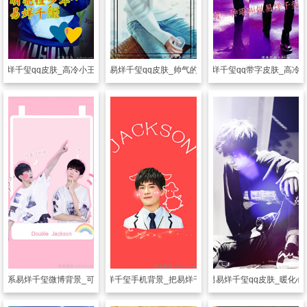
易烊千玺qq皮肤_高冷小王子易烊千玺
透明皮肤
易烊千玺qq皮肤_帅气的高冷少年
透明皮肤
易烊千玺qq带字皮肤_高冷
色系易烊千玺微博背景_可爱帅气的少年
透明皮肤
呆萌易烊千玺手机背景_把易烊千玺锁在手机桌面
透明皮肤
暖男易烊千玺qq皮肤_暖化心