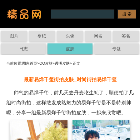
图片
壁纸
头像
网名
签名
日志
皮肤
专题
当前位置:
图库首页
>
QQ皮肤
>
透明皮肤
> 正文
最新易烊千玺街拍皮肤_时尚街拍易烊千玺
帅气的易烊千玺，前几天去丹麦吃生蚝了，顺便拍了几
组时尚街拍，这样散发成熟魅力的易烊千玺是不是特别帅
呢，分享一组最新易烊千玺街拍皮肤，一起来欣赏吧。