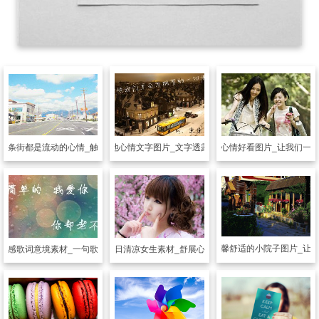
一条街都是流动的心情_触动人心的街景
另类其他
心情文字图片_文字透露着心声
另类其他
装扮心情好看图片_让我们一
另类其他
温馨舒适的小院子图片_让
另类其他
夏日清凉女生素材_舒展心情迎接生活
伤感歌词意境素材_一句歌词一种心情