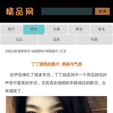
图片
壁纸
头像
网名
签名
日志
皮肤
专题
当前位置:
图库首页
>
桌面壁纸
>
明星图片
> 正文
丁丁漂亮的图片_美丽与气质
好声音捧红了很多学员，丁丁就是其中一个而且踏实好
声音中最美的学员，尤其喜欢他唱的辛格瑞拉的眼泪，太
有感觉了。