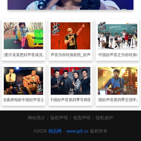
明星图片
吴莫愁好声音成员之一
明星图片
好声音为你转身剧照_好声音倾情演绎
明星图片
中国好声音之为你转身精
片
歌曲类电影中国好声音之为你转身
明星图片
中国好声音第四季导师团精美剧照
明星图片
中国好声音第四季五强学员
网站简介
|
版权声明
|
免责声明
|
隐私保护
©2026
精品网
-
www.jp5.cc
版权所有