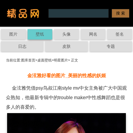
图片
壁纸
头像
网名
签名
日志
皮肤
专题
当前位置:
图库首页
>
桌面壁纸
>
明星图片
> 正文
金泫雅好看的图片_美丽的性感的妖姬
金泫雅凭借psy鸟叔江南style mv中女主角被广大中国观
众熟知，他最新专辑中的trouble maker中性感舞蹈也是很
多人的喜爱的。