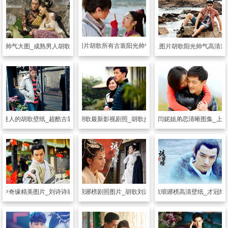
明星图片
胡歌所有古装阳光帅气剧照
明星图片
胡歌阳光帅气高清素
歌帅气大图_成熟男人胡歌不一样的风采
明星图片
胡歌最新影视剧照_胡歌步入姐弟恋
片
迷人的胡歌壁纸_超酷古装王子胡歌
明星图片
胡歌闫妮姐弟恋清晰图集_上
风中奇缘精美图片_刘诗诗胡歌倾情演绎
明星图片
琅琊榜剧照图片_胡歌刘涛领衔主演
明星图片
胡歌琅琊榜高清壁纸_才冠绝