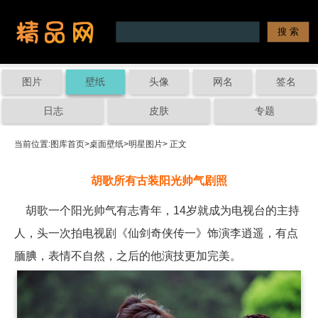
图片
壁纸
头像
网名
签名
日志
皮肤
专题
当前位置:
图库首页
>
桌面壁纸
>
明星图片
> 正文
胡歌所有古装阳光帅气剧照
胡歌一个阳光帅气有志青年，14岁就成为电视台的主持
人，头一次拍电视剧《仙剑奇侠传一》饰演李逍遥，有点
腼腆，表情不自然，之后的他演技更加完美。