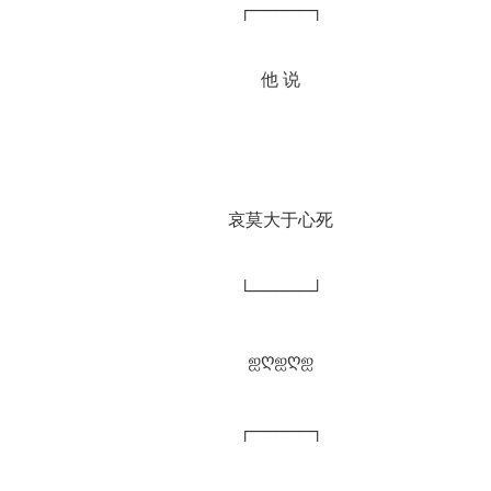
		┌─────┐
		他 说
		哀莫大于心死
		└─────┘
		ஐღஐღஐ
		┌─────┐