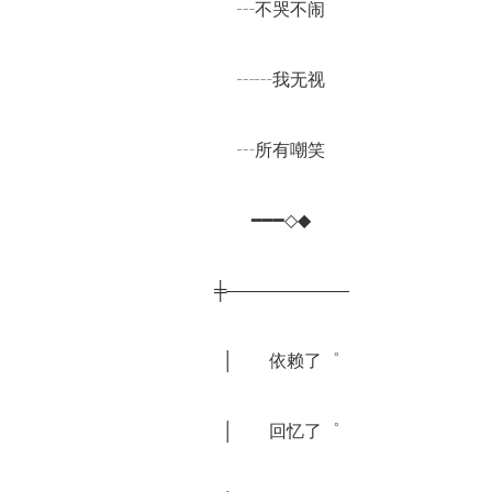
		┄不哭不闹
		┄┄我无视
		┄所有嘲笑
		━━━◇◆
		╪———————
		│　　依赖了゜
		│　　回忆了゜