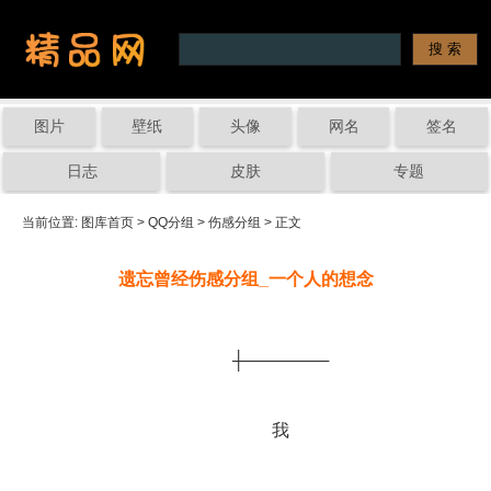
图片
壁纸
头像
网名
签名
日志
皮肤
专题
当前位置: 
图库首页
 > 
QQ分组
 > 
伤感分组
 > 正文
遗忘曾经伤感分组_一个人的想念
		┼───────
		我