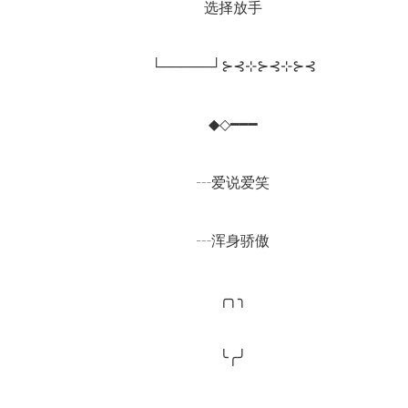
		选择放手
		└─────┘⊱⊰⊹⊱⊰⊹⊱⊰
		◆◇━━━
		┄爱说爱笑
		┄浑身骄傲
		╭╮╮
		╰╭╯