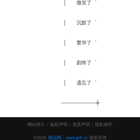
		│　　微笑了゜
		│　　沉默了゜
		│　　繁华了゜
		│　　剧终了゜
		│　　遗忘了゜
		———————╪
网站简介
|
版权声明
|
免责声明
|
隐私保护
©2026
精品网
-
www.jp5.cc
版权所有