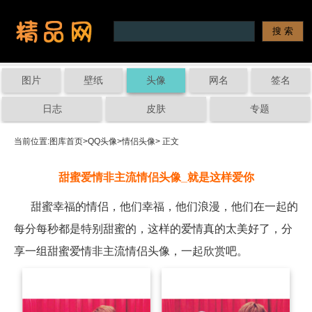
图片
壁纸
头像
网名
签名
日志
皮肤
专题
当前位置:
图库首页
>
QQ头像
>
情侣头像
> 正文
甜蜜爱情非主流情侣头像_就是这样爱你
甜蜜幸福的情侣，他们幸福，他们浪漫，他们在一起的
每分每秒都是特别甜蜜的，这样的爱情真的太美好了，分
享一组甜蜜爱情非主流情侣头像，一起欣赏吧。