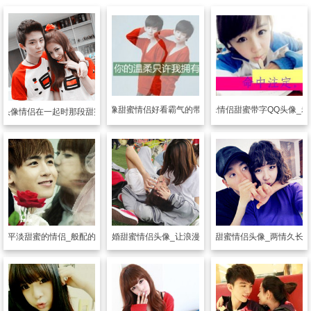
情侣头像
甜蜜情侣好看霸气的带字头像
情侣头像
情侣甜蜜带字QQ头像_
侣头像
情侣在一起时那段甜蜜时光
像
平淡甜蜜的情侣_般配的维尼夫妇
情侣头像
新婚甜蜜情侣头像_让浪漫持久一点点
情侣头像
幸福甜蜜情侣头像_两情久长