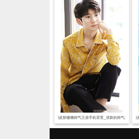
透明皮肤
慵懒帅气王源手机背景_清新的帅气王源
透明