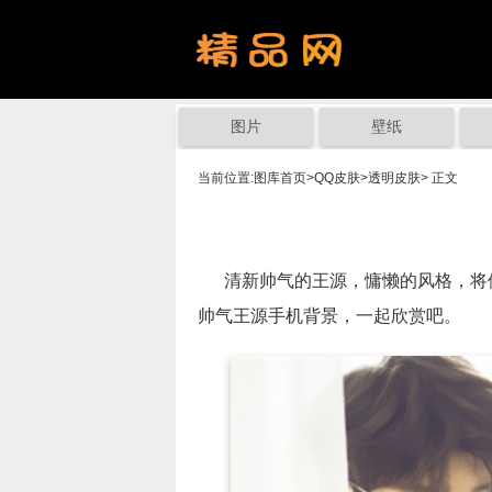
图片
壁纸
当前位置:
图库首页
>
QQ皮肤
>
透明皮肤
> 正文
清新帅气的王源，慵懒的风格，将他
帅气王源手机背景，一起欣赏吧。