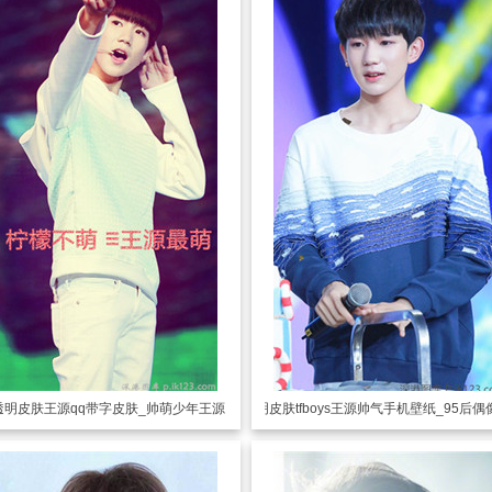
透明皮肤
王源qq带字皮肤_帅萌少年王源
透明皮肤
tfboys王源帅气手机壁纸_95后