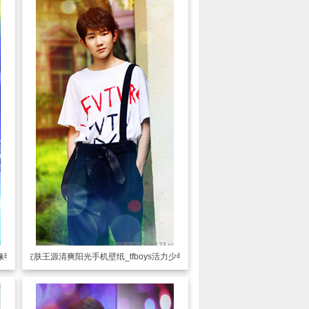
偶像明星
透明皮肤
王源清爽阳光手机壁纸_tfboys活力少年王源