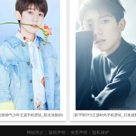
皮肤
帅气少年王源手机壁纸_阳光清新的偶像
透明皮肤
TFBOYS王源时尚手机壁纸_日渐成
网站简介
|
版权声明
|
免责声明
|
隐私保护