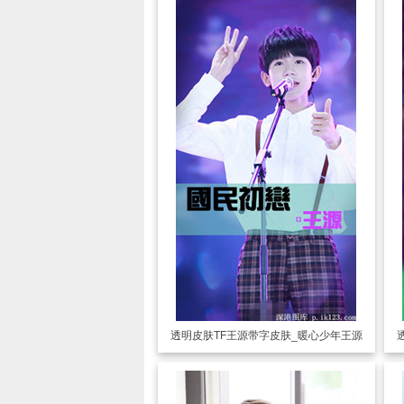
透明皮肤
TF王源带字皮肤_暖心少年王源