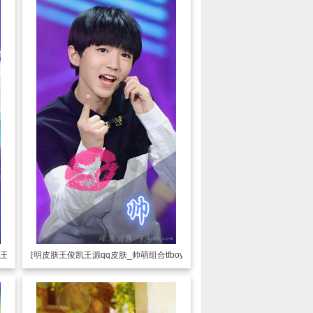
孩王源
透明皮肤
王俊凯王源qq皮肤_帅萌组合tfboys