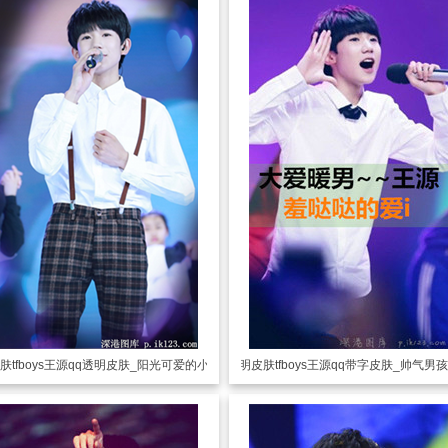
肤
tfboys王源qq透明皮肤_阳光可爱的小少年
透明皮肤
tfboys王源qq带字皮肤_帅气男