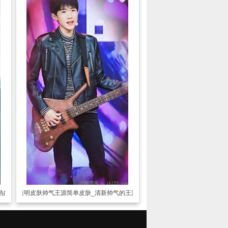
熟的王源
透明皮肤
帅气王源简单皮肤_清新帅气的王源