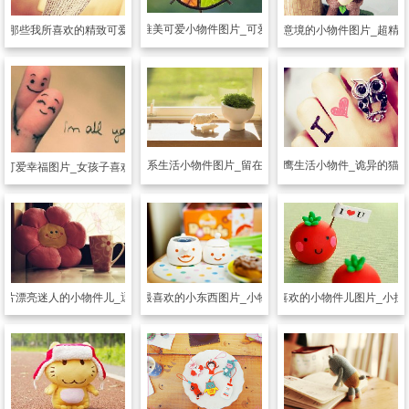
可爱图片
唯美可爱小物件图片_可爱的小物品
片
那些我所喜欢的精致可爱的小物件
可爱图片
有意境的小物件图片_超精
可爱图片
猫头鹰生活小物件_诡异的猫
可爱图片
治愈系生活小物件图片_留在时光中的美好
片
可爱幸福图片_女孩子喜欢的小物件
图片
漂亮迷人的小物件儿_逗你开心
可爱图片
女孩最喜欢的小东西图片_小物件儿十分迷人
可爱图片
讨人喜欢的小物件儿图片_小挂