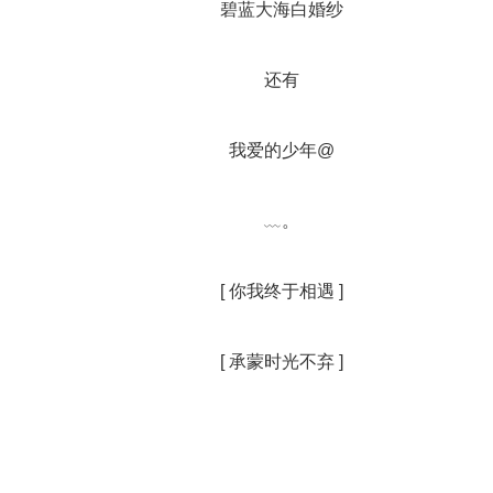
		碧蓝大海白婚纱
		还有
		我爱的少年@
		﹏。
		[ 你我终于相遇 ]
		[ 承蒙时光不弃 ]