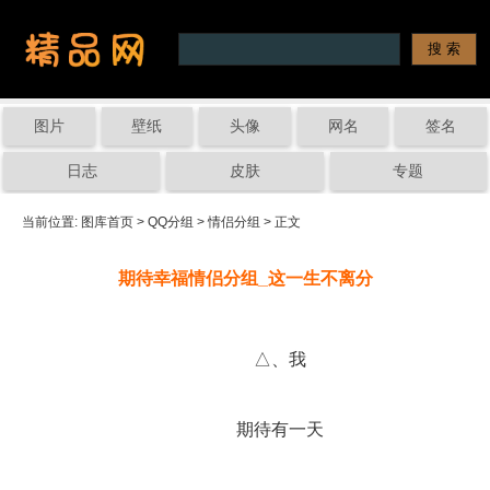
图片
壁纸
头像
网名
签名
日志
皮肤
专题
当前位置: 
图库首页
 > 
QQ分组
 > 
情侣分组
 > 正文
期待幸福情侣分组_这一生不离分
		△、我
		期待有一天