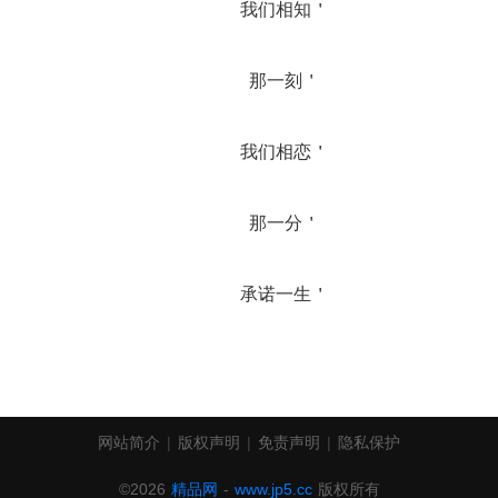
		我们相知＇
		那一刻＇
		我们相恋＇
		那一分＇
		承诺一生＇
网站简介
|
版权声明
|
免责声明
|
隐私保护
©2026
精品网
-
www.jp5.cc
版权所有