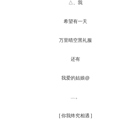
		△、我
		希望有一天
		万里晴空黑礼服
		还有
		我爱的姑娘@
		﹏。
		[ 你我终究相遇 ]