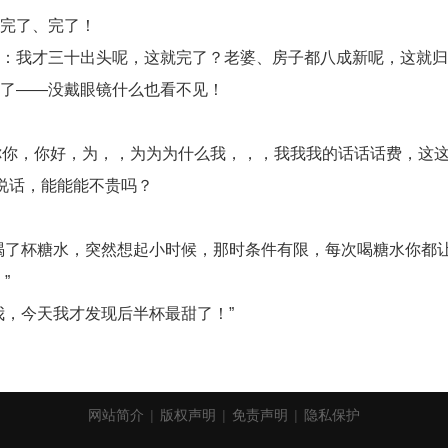
说话，能能能不贵吗？

网站简介
|
版权声明
|
免责声明
|
隐私保护