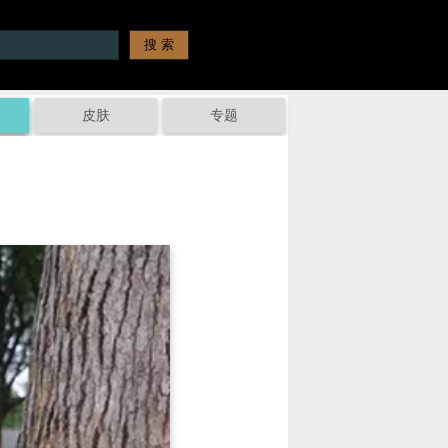
皮肤
专题