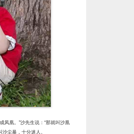
叫沙尘暴，十分迷人。
