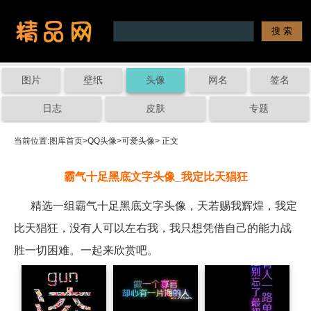
图片
壁纸
头像
网名
签名
日志
皮肤
专题
当前位置:
图库首页
>
QQ头像
>
可爱头像
> 正文
霸气十足黑底文字头像_我定比天猖狂
精选一组霸气十足黑底文字头像，天若赐我辉煌，我定
比天猖狂，没有人可以左右我，我只想凭借自己的能力战
胜一切困难。一起来欣赏吧。