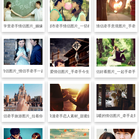
情侣图片
情侣牵手意境图片_手牵
大学里牵手情侣图片_姻缘桩桩丝线牵
情侣图片
都市牵手情侣图片_一切都有老公呢
纯情侣图片_情侣手牵手一起悲欢共生死同
情侣图片
唯美情侣好看图片_一起手牵手
情侣图片
甜蜜恩爱情侣图片_手牵手今生今世爱你不后悔
情侣图片
温暖的情侣图片_牵手走到
情侣牵手旅游图片_拉着你的手一起走
情侣图片
浪漫牵手恋人素材_甜蜜的恋爱时刻