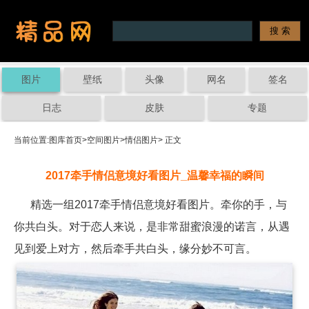
图片
壁纸
头像
网名
签名
日志
皮肤
专题
当前位置:
图库首页
>
空间图片
>
情侣图片
> 正文
2017牵手情侣意境好看图片_温馨幸福的瞬间
精选一组2017牵手情侣意境好看图片。牵你的手，与
你共白头。对于恋人来说，是非常甜蜜浪漫的诺言，从遇
见到爱上对方，然后牵手共白头，缘分妙不可言。