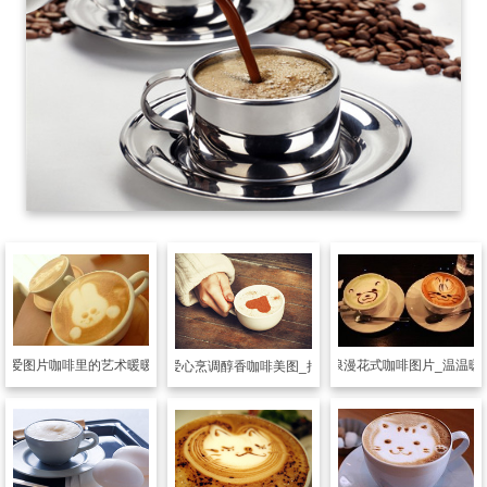
可爱图片
咖啡里的艺术暖暖的
可爱图片
浪漫花式咖啡图片_温温暖
可爱图片
爱心烹调醇香咖啡美图_把爱献给你