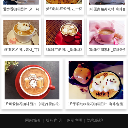
可爱图片
梦幻咖啡可爱图片_一杯梦幻香醇
最爱醇香咖啡图片_来一杯美味香浓的咖啡
可爱图片
咖啡图案精美素材_咖啡的
咖啡图案艺术图片素材_可爱图案的咖啡
可爱图片
花式咖啡可爱图片_咖啡杯里满满的爱意
可爱图片
意式咖啡空间素材_恬静唯美
爱图片
可爱拉花咖啡图片_创意好看的拉花图案
可爱图片
呆萌动物拉花咖啡图片_咖啡也能这
网站简介
|
版权声明
|
免责声明
|
隐私保护