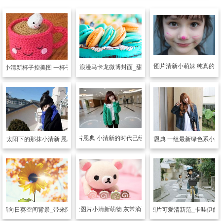
可爱图片
清新小萌妹 纯真的年
可爱图片
清新浪漫马卡龙微博封面_甜蜜滋味马卡龙
片
小清新杯子控美图 一杯子,一bei子
可爱图片
恩典 小清新的时代已经过去了
可爱图片
恩典 一组最新绿色系小
图片
太阳下的那抹小清新 恩典高清图
可爱图片
小清新萌物 灰常滴可爱
清新向日葵空间背景_带来阳光的向日葵
可爱图片
可爱清新范_卡哇伊的