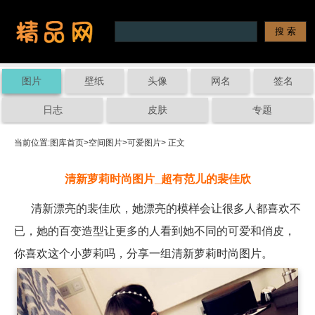
图片
壁纸
头像
网名
签名
日志
皮肤
专题
当前位置:
图库首页
>
空间图片
>
可爱图片
> 正文
清新萝莉时尚图片_超有范儿的裴佳欣
清新漂亮的裴佳欣，她漂亮的模样会让很多人都喜欢不
已，她的百变造型让更多的人看到她不同的可爱和俏皮，
你喜欢这个小萝莉吗，分享一组清新萝莉时尚图片。