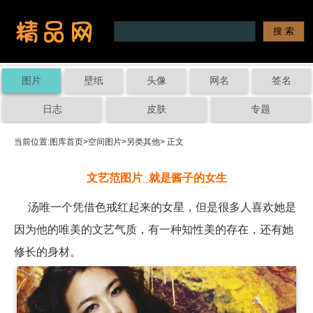
图片
壁纸
头像
网名
签名
日志
皮肤
专题
当前位置:
图库首页
>
空间图片
>
另类其他
> 正文
文艺范图片_就是酱子的女生
汤唯一个凭借色戒红起来的女星，但是很多人喜欢她是
因为他的唯美的文艺气质，有一种知性美的存在，还有她
修长的身材。