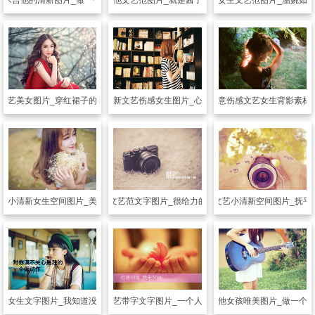
他
木吉他的清新图片_做一个文艺青年
另类其他
文艺范图片_就是酱子的女生
另类其他
女生文艺范图片_温婉如
文艺美女图片_穿红裙子的文艺范美女
另类其他
小清新文艺伤感女生图片_心总是隐隐的痛
另类其他
失意伤感文艺女生背影素材
艺小清新女生空间图片_美妙的文艺气息
另类其他
文艺范文字图片_很给力的心情语录
另类其他
文艺小清新空间图片_抚平
范女生文字图片_我知道没人疼所以不喊痛
另类其他
文艺带字文字图片_一个人的美好生活
另类其他
吉他女孩唯美图片_做一个