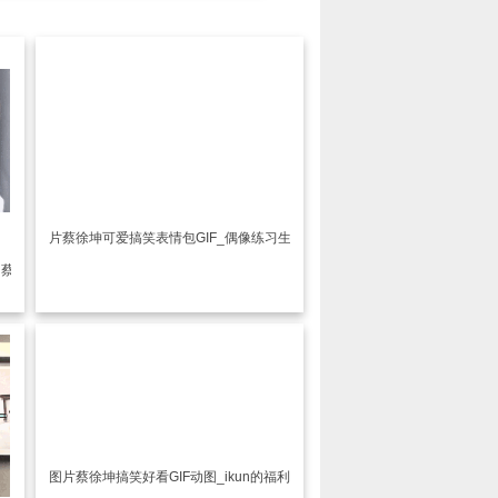
搞笑图片
蔡徐坤可爱搞笑表情包GIF_偶像练习生蔡徐坤
的蔡徐坤
搞笑图片
蔡徐坤搞笑好看GIF动图_ikun的福利时间