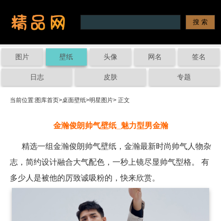
图片
壁纸
头像
网名
签名
日志
皮肤
专题
当前位置:
图库首页
>
桌面壁纸
>
明星图片
> 正文
金瀚俊朗帅气壁纸_魅力型男金瀚
精选一组金瀚俊朗帅气壁纸，金瀚最新时尚帅气人物杂
志，简约设计融合大气配色，一秒上镜尽显帅气型格。 ​​​​有
多少人是被他的厉致诚吸粉的，快来欣赏。