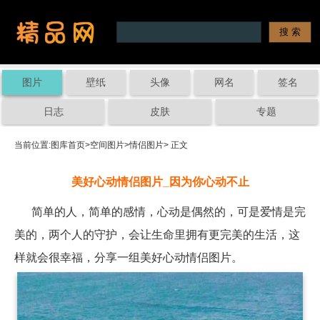
图片
壁纸
头像
网名
签名
日志
皮肤
专题
当前位置:
图库首页
>
空间图片
>
情侣图片
> 正文
美好心动情侣图片_因为你心动不止
简单的人，简单的感情，心动是偶然的，可是爱情是完
美的，两个人的守护，会让生命里拥有更完美的生活，这
样就会很幸福，分享一组美好心动情侣图片。