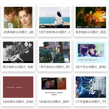
暖心经典电影台词图片_成熟是含泪奔跑
另类其他
让人潸然泪下的经典台词图片_戏如人生人生如戏
另类其他
伤感唯美电影台词图片_我总
性黑白电影台词图片_电影中的悲欢离合
另类其他
春风十里不如你台词图片_周冬雨恋上张一山
另类其他
美好初恋个性台词图片_致我们
年的你经典台词图片_你保护世界我保护你
另类其他
少年的你催泪台词图片_易烊千玺守护周冬雨
另类其他
姜子牙超燃台词图片_守护