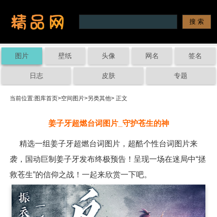
图片
壁纸
头像
网名
签名
日志
皮肤
专题
当前位置:
图库首页
>
空间图片
>
另类其他
> 正文
姜子牙超燃台词图片_守护苍生的神
精选一组姜子牙超燃台词图片，超酷个性台词图片来
袭，国动巨制姜子牙发布终极预告！呈现一场在迷局中“拯
救苍生”的信仰之战！一起来欣赏一下吧。