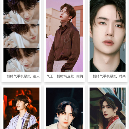
王一博帅气手机壁纸_迷人偶像王甜甜
透明皮肤
帅气王一博时尚皮肤_你的酷盖王一博
透明皮肤
王一博帅气手机壁纸_时尚