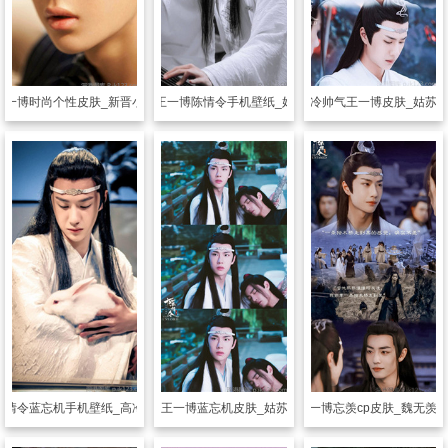
王一博时尚个性皮肤_新晋小鲜肉王一博
透明皮肤
王一博陈情令手机壁纸_姑苏蓝忘机
透明皮肤
高冷帅气王一博皮肤_姑苏
陈情令蓝忘机手机壁纸_高冷男神王一博
透明皮肤
帅气王一博蓝忘机皮肤_姑苏仙子在线撩人
透明皮肤
肖战王一博忘羡cp皮肤_魏无羡