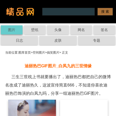
图片
壁纸
头像
网名
签名
日志
皮肤
专题
当前位置:
图库首页
>
空间图片
>
搞笑图片
> 正文
迪丽热巴GIF图片_白凤九的三世情缘
三生三世枕上书就要播出了，迪丽热巴都把自己的微博
名改成了迪丽热久，这波宣传简直666，不知道你喜欢迪
丽热巴饰演的白凤九吗，分享一组迪丽热巴GIF图片。