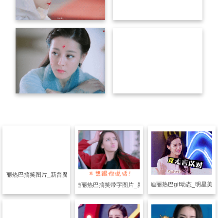
片
迪丽热巴搞笑图片_新晋魔性“小公举”
搞笑图片
美女迪丽热巴gif动态_明星美
搞笑图片
迪丽热巴搞笑带字图片_新一代萌神