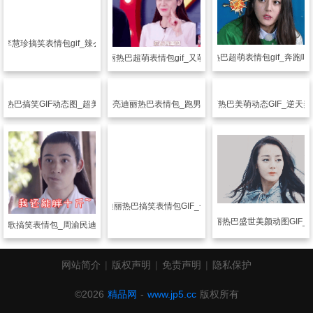
的李慧珍搞笑表情包gif_辣么可爱的迪丽热巴
搞笑图片
迪丽热巴超萌表情包gif_奔跑
搞笑图片
迪丽热巴超萌表情包gif_又萌又美的胖迪
丽热巴搞笑GIF动态图_超美萌的胖迪宝宝
搞笑图片
漂亮迪丽热巴表情包_跑男里的萌胖迪
搞笑图片
迪丽热巴美萌动态GIF_逆天
搞笑图片
迪丽热巴搞笑表情包GIF_一千零一夜
搞笑图片
迪丽热巴盛世美颜动图GIF_
如歌搞笑表情包_周渝民迪丽热巴甜蜜虐爱
网站简介
|
版权声明
|
免责声明
|
隐私保护
©2026
精品网
-
www.jp5.cc
版权所有