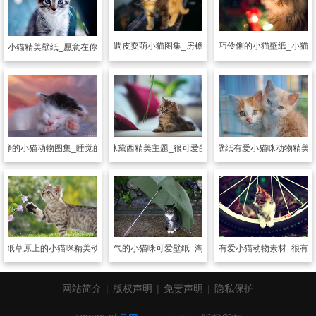
动物壁纸
乖巧伶俐的小猫壁纸_小猫
动物壁纸
调皮耍萌小猫图集_房檐上的小猫
色小猫精美壁纸_愿意在你背后给你安慰
安静的小猫动物图集_睡觉的样子好有爱
动物壁纸
猫咪黛西精美主题_很可爱的小猫咪黛西
动物壁纸
有爱小猫咪动物精美
壁纸
草原上的小猫咪精美动物素材
动物壁纸
淘气的小猫咪可爱壁纸_淘气鬼小猫咪
动物壁纸
有爱小猫动物素材_很有
网站简介
|
版权声明
|
免责声明
|
隐私保护