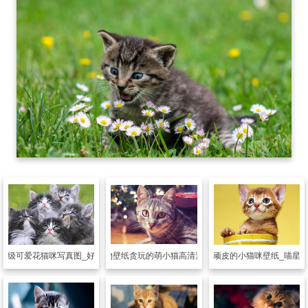
动物壁纸
贪玩的萌小猫高清素材
超级可爱花猫咪写真图_好看的小猫咪
动物壁纸
灵活顽皮的小猫咪壁纸_喵星