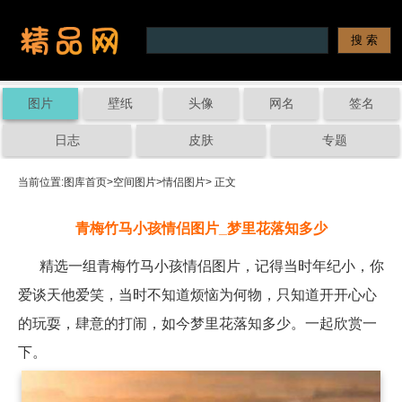
图片
壁纸
头像
网名
签名
日志
皮肤
专题
当前位置:
图库首页
>
空间图片
>
情侣图片
> 正文
青梅竹马小孩情侣图片_梦里花落知多少
精选一组青梅竹马小孩情侣图片，记得当时年纪小，你
爱谈天他爱笑，当时不知道烦恼为何物，只知道开开心心
的玩耍，肆意的打闹，如今梦里花落知多少。一起欣赏一
下。