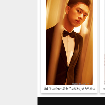
透明皮肤
李现帅气最新手机壁纸_魅力男神李现
透