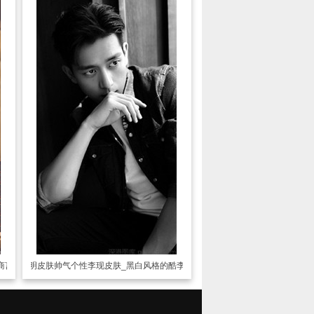
商言
透明皮肤
帅气个性李现皮肤_黑白风格的酷李现