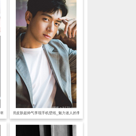
的韩商言
透明皮肤
超帅气李现手机壁纸_魅力迷人的李现