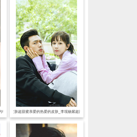
的韩商言
透明皮肤
超甜蜜亲爱的热爱的皮肤_李现杨紫超甜相爱