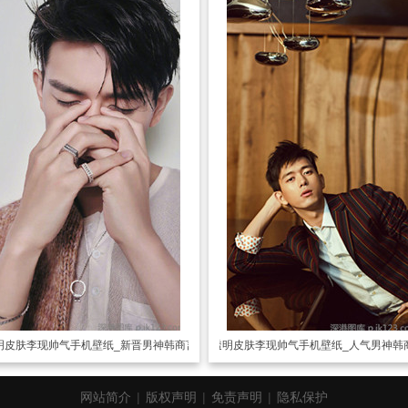
明皮肤
李现帅气手机壁纸_新晋男神韩商言
透明皮肤
李现帅气手机壁纸_人气男神韩
网站简介
|
版权声明
|
免责声明
|
隐私保护