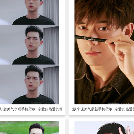
肤
超帅气李现手机壁纸_亲爱的热爱的韩商言
透明皮肤
李现帅气最新手机壁纸_亲爱的热爱