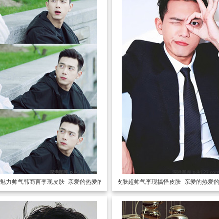
魅力帅气韩商言李现皮肤_亲爱的热爱的Gun神
透明皮肤
超帅气李现搞怪皮肤_亲爱的热爱