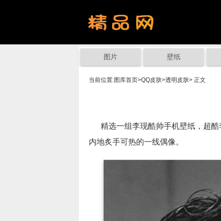
图片
壁纸
当前位置:
图库首页
>
QQ皮肤
>
透明皮肤
> 正文
精选一组李现酷帅手机壁纸，超酷李
内地炙手可热的一线偶像。