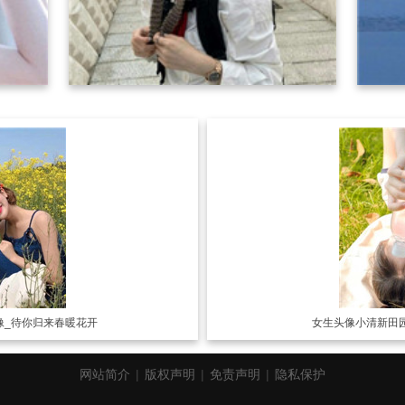
像_待你归来春暖花开
女生头像
小清新田
网站简介
|
版权声明
|
免责声明
|
隐私保护