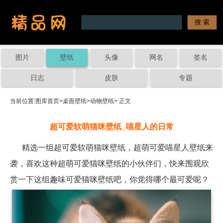
图片
壁纸
头像
网名
签名
日志
皮肤
专题
当前位置:
图库首页
>
桌面壁纸
>
动物壁纸
> 正文
超可爱软萌猫咪壁纸_喵星人的日常
精选一组超可爱软萌猫咪壁纸，超萌可爱喵星人壁纸来
袭，喜欢这种超萌可爱猫咪壁纸的小伙伴们，快来围观欣
赏一下这组趣味可爱猫咪壁纸吧，你觉得哪个最可爱呢？