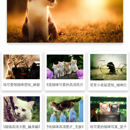
壁纸
可爱萌猫咪壁纸_眯眼偷瞧你
动物壁纸
萌宠猫咪可爱的高清照片_亲死人了
动物壁纸
毛茸茸小老鼠壁纸_猫咪扛
壁纸
猫猫高清大图_贼亲贼萌的猫咪
动物壁纸
可爱的猫咪写真_篮子
动物壁纸
猫咪高清图片_无敌萌猫猫