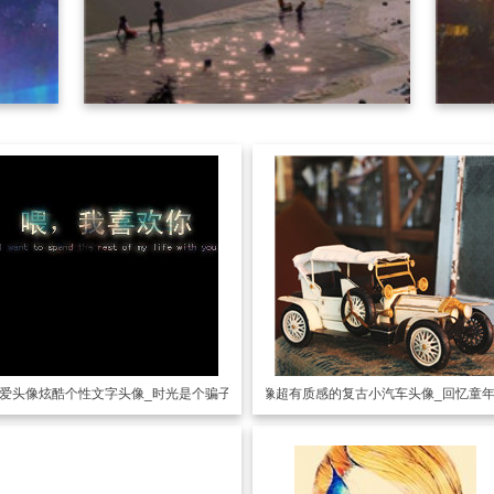
爱头像
炫酷个性文字头像_时光是个骗子
可爱头像
超有质感的复古小汽车头像_回忆童