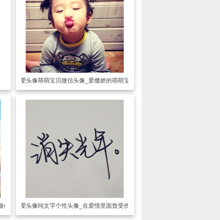
可爱头像
萌萌宝贝微信头像_爱撒娇的萌萌宝贝
颜色
可爱头像
纯文字个性头像_在爱情里面曾受伤害