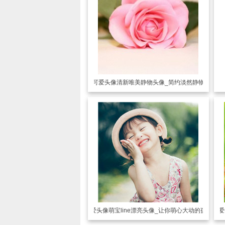
可爱头像
清新唯美静物头像_简约淡然静物
可爱头像
萌宝line漂亮头像_让你萌心大动的孩子
可爱