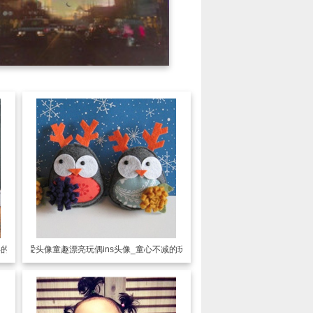
年的小汽车
可爱头像
童趣漂亮玩偶ins头像_童心不减的玩偶