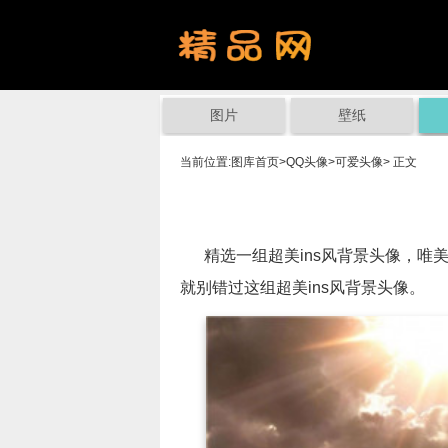
图片
壁纸
当前位置:
图库首页
>
QQ头像
>
可爱头像
> 正文
精选一组超美ins风背景头像，唯美
就别错过这组超美ins风背景头像。