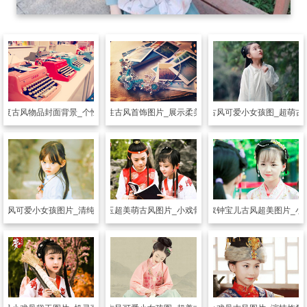
片
复古风物品封面背景_个性的复古美
可爱图片
个性古风首饰图片_展示柔美的古风首饰
可爱图片
古风可爱小女孩图_超萌古
古风可爱小女孩图片_清纯超萌小萝莉
可爱图片
小黛玉超美萌古风图片_小戏骨之红楼梦童星
可爱图片
小宝钗钟宝儿古风超美图片_小