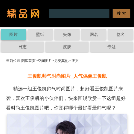
图片
壁纸
头像
网名
签名
日志
皮肤
专题
当前位置:
图库首页
>
空间图片
>
另类其他
> 正文
王俊凯帅气时尚图片_人气偶像王俊凯
精选一组王俊凯帅气时尚图片，超好看王俊凯图片来
袭，喜欢王俊凯的小伙伴们，快来围观欣赏一下这组超好
看时尚王俊凯图片吧，你觉得哪个最好看最帅气呢？