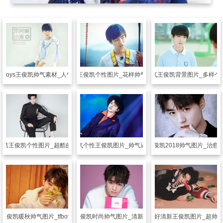
TFboys王俊凯帅气素材_人气美少年小凯
另类其他
王俊凯个性图片_花样帅气的王俊凯
另类其他
帅气王俊凯背景图片_多样个
简洁王俊凯个性图片_超酷的个性王俊凯
另类其他
帅气个性王俊凯图片_帅气逼人的王俊凯
另类其他
王俊凯2018帅气图片_治愈
他
王俊凯暖秋帅气图片_tfboys颜值担当
另类其他
王俊凯时尚帅气图片_清新男神王俊凯
另类其他
美好清新王俊凯图片_超帅