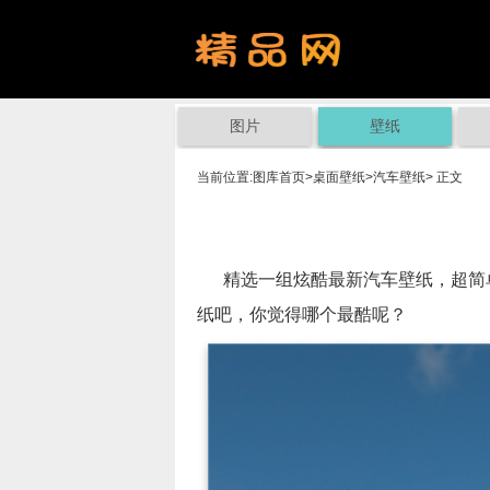
图片
壁纸
当前位置:
图库首页
>
桌面壁纸
>
汽车壁纸
> 正文
精选一组炫酷最新汽车壁纸，超简单
纸吧，你觉得哪个最酷呢？