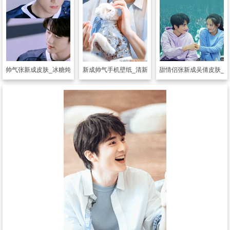
超帅气张新成皮肤_冰糖炖雪梨黎语冰
透明皮肤
超甜情侣张新成吴倩皮肤_
透明皮肤
张新成帅气手机壁纸_清新男神张新成