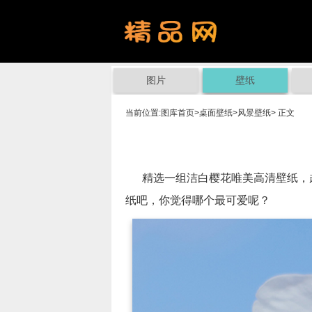
图片
壁纸
当前位置:
图库首页
>
桌面壁纸
>
风景壁纸
> 正文
精选一组洁白樱花唯美高清壁纸，超
纸吧，你觉得哪个最可爱呢？