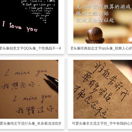
爱头像
创意文字QQ头像_个性挑战不一样
可爱头像
经典励志文字qq头像_鼓舞人心
爱头像
纯文字流行头像_夹杂着淡淡忧伤
可爱头像
非主流文字控_字中有我的心