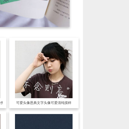
受伤害
可爱头像
恩典文字头像可爱清纯摸样