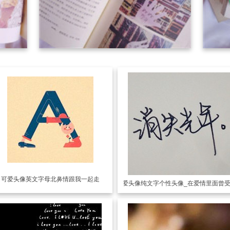
可爱头像
英文字母北鼻情跟我一起走
可爱头像
纯文字个性头像_在爱情里面曾