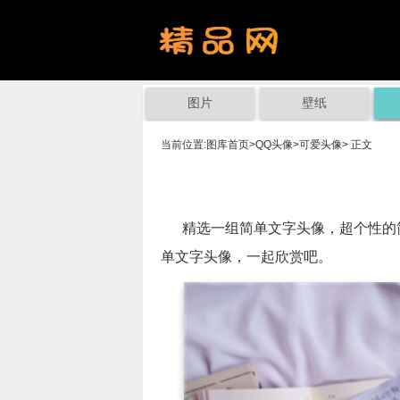
图片
壁纸
当前位置:
图库首页
>
QQ头像
>
可爱头像
> 正文
精选一组简单文字头像，超个性的简
单文字头像，一起欣赏吧。