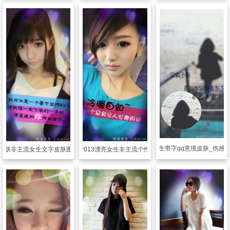
透明皮肤
女生带字qq意境皮肤_伤感
皮肤
非主流女生文字皮肤图片大全
透明皮肤
2013漂亮女生非主流个性皮肤图片